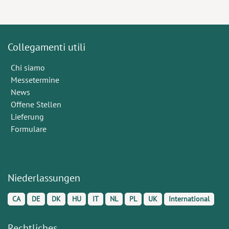
Collegamenti utili
Chi siamo
Messetermine
News
Offene Stellen
Lieferung
Formulare
Niederlassungen
CA
DE
DK
HU
IT
NL
PL
UK
International
Rechtliches