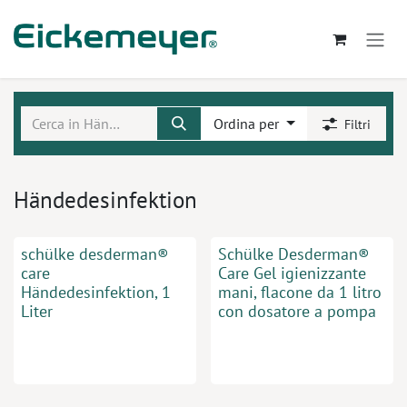
Passa al contenuto
Ordina per
Filtri
Händedesinfektion
schülke desderman®
Schülke Desderman®
care
Care Gel igienizzante
Händedesinfektion, 1
mani, flacone da 1 litro
Liter
con dosatore a pompa