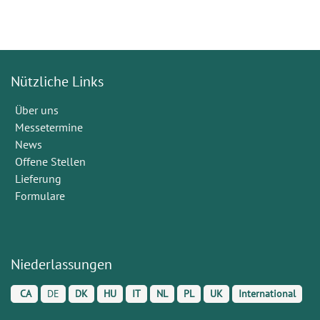
Nützliche Links
Über uns
Messetermine
News
Offene Stellen
Lieferung
Formulare
Niederlassungen
CA
DE
DK
HU
IT
NL
PL
UK
International