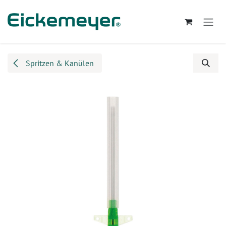
Zum Inhalt springen
Spritzen & Kanülen