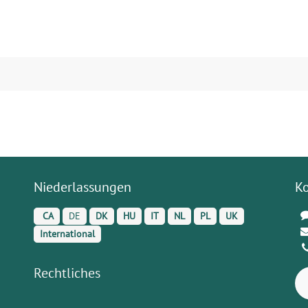
Niederlassungen
K
CA
DE
DK
HU
IT
NL
PL
UK
International
Rechtliches