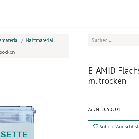
ukte
Seminare
Service
smaterial
Nahtmaterial
trocken
E-AMID Flachs
m, trocken
Art. Nr.:
050701
Auf die Wunschlist