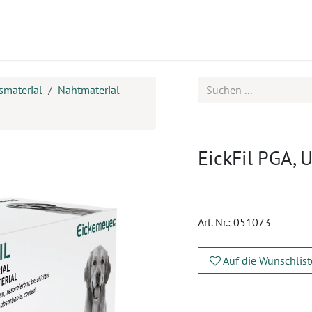
ukte
Seminare
Service
smaterial
Nahtmaterial
EickFil PGA, 
Art. Nr.:
051073
Auf die Wunschlist