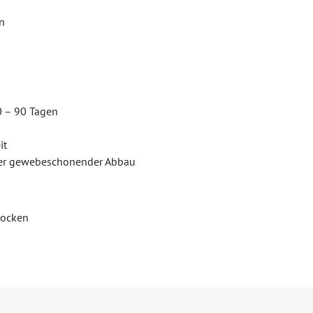
n
0 – 90 Tagen
it
ser gewebeschonender Abbau
rocken