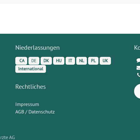
Niederlassungen
K
CA
DE
DK
HU
IT
NL
PL
UK
International
Rechtliches
Impressum
AGB / Datenschutz
rzte AG