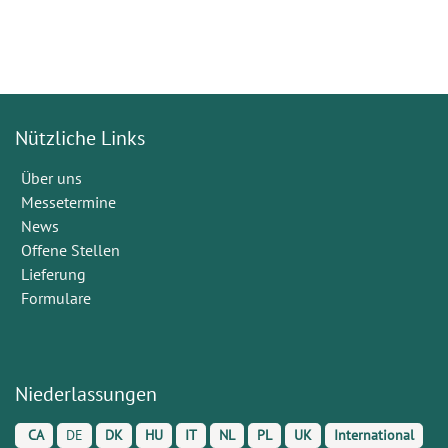
Nützliche Links
Über uns
Messetermine
News
Offene Stellen
Lieferung
Formulare
Niederlassungen
CA
DE
DK
HU
IT
NL
PL
UK
International