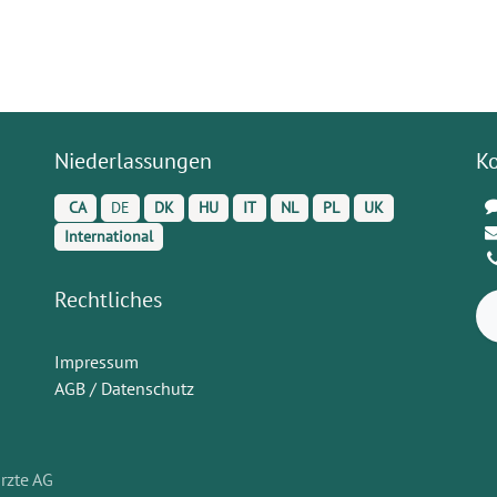
Niederlassungen
K
CA
DE
DK
HU
IT
NL
PL
UK
International
Rechtliches
Impressum
AGB / Datenschutz
rzte AG