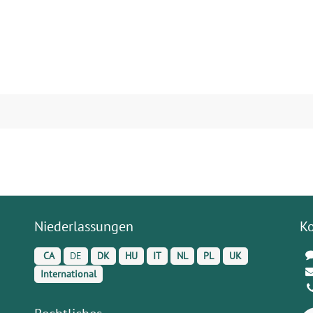
Niederlassungen
K
CA
DE
DK
HU
IT
NL
PL
UK
International