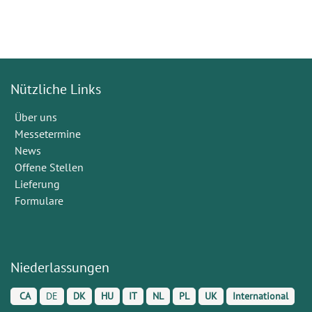
Nützliche Links
Über uns
Messetermine
News
Offene Stellen
Lieferung
Formulare
Niederlassungen
CA
DE
DK
HU
IT
NL
PL
UK
International