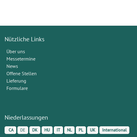
Nützliche Links
Über uns
Messetermine
News
Offene Stellen
Lieferung
Formulare
Niederlassungen
CA
DE
DK
HU
IT
NL
PL
UK
International