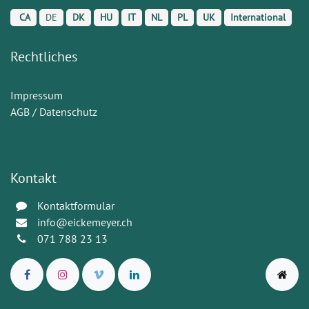
CA
DE
DK
HU
IT
NL
PL
UK
International
Rechtliches
Impressum
AGB / Datenschutz
Kontakt
Kontaktformular
info@eickemeyer.ch
071 788 23 13