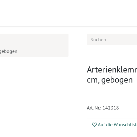
ukte
Seminare
Service
 gebogen
Arterienkle
cm, gebogen
Art. Nr.:
142318
Auf die Wunschlist