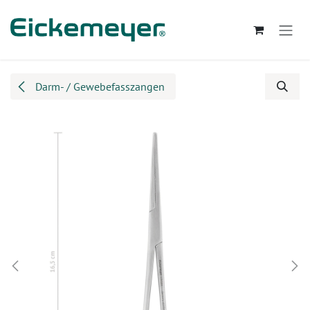
Zum Inhalt springen
Darm- / Gewebefasszangen