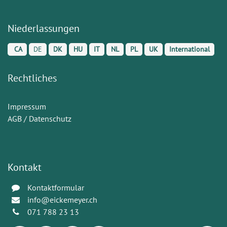
Niederlassungen
CA
DE
DK
HU
IT
NL
PL
UK
International
Rechtliches
Impressum
AGB / Datenschutz
Kontakt
Kontaktformular
info@eickemeyer.ch
071 788 23 13