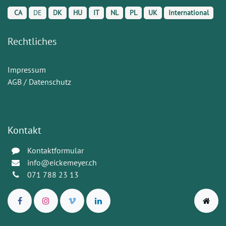
CA
DE
DK
HU
IT
NL
PL
UK
International
Rechtliches
Impressum
AGB / Datenschutz
Kontakt
Kontaktformular
info@eickemeyer.ch
071 788 23 13