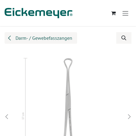
Zum Inhalt springen
Darm- / Gewebefasszangen