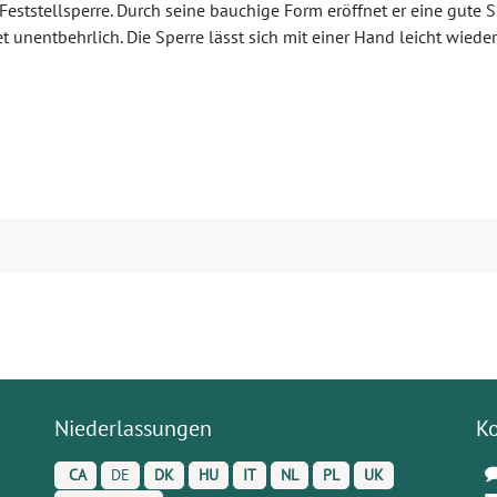
eststellsperre. Durch seine bauchige Form eröffnet er eine gute Si
 unentbehrlich. Die Sperre lässt sich mit einer Hand leicht wieder
Niederlassungen
K
CA
DE
DK
HU
IT
NL
PL
UK