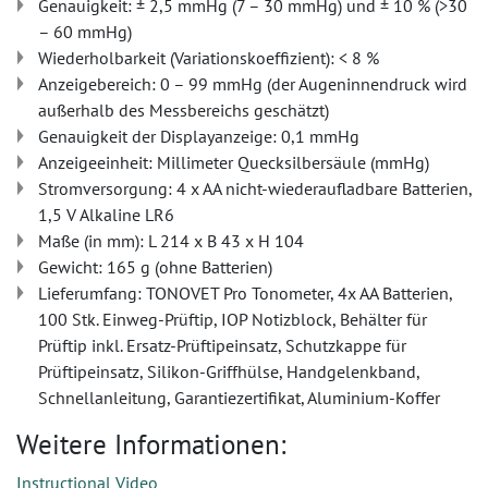
Genauigkeit: ± 2,5 mmHg (7 – 30 mmHg) und ± 10 % (>30
– 60 mmHg)
Wiederholbarkeit (Variationskoeffizient): < 8 %
Anzeigebereich: 0 – 99 mmHg (der Augeninnendruck wird
außerhalb des Messbereichs geschätzt)
Genauigkeit der Displayanzeige: 0,1 mmHg
Anzeigeeinheit: Millimeter Quecksilbersäule (mmHg)
Stromversorgung: 4 x AA nicht-wiederaufladbare Batterien,
1,5 V Alkaline LR6
Maße (in mm): L 214 x B 43 x H 104
Gewicht: 165 g (ohne Batterien)
Lieferumfang: TONOVET Pro Tonometer, 4x AA Batterien,
100 Stk. Einweg-Prüftip, IOP Notizblock, Behälter für
Prüftip inkl. Ersatz-Prüftipeinsatz, Schutzkappe für
Prüftipeinsatz, Silikon-Griffhülse, Handgelenkband,
Schnellanleitung, Garantiezertifikat, Aluminium-Koffer
Weitere Informationen:
Instructional Video