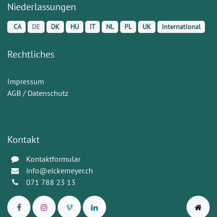
Niederlassungen
CA
DE
DK
HU
IT
NL
PL
UK
International
Rechtliches
Impressum
AGB / Datenschutz
Kontakt
Kontaktformular
info@eickemeyer.ch
071 788 23 13