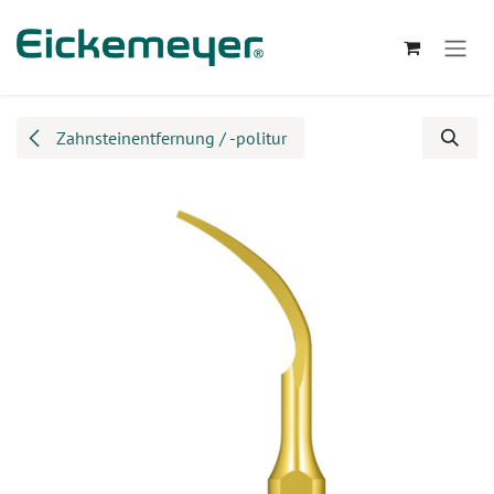
Zum Inhalt springen
Zahnsteinentfernung / -politur