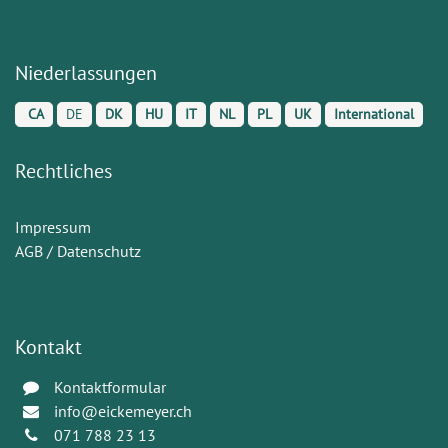
Niederlassungen
CA
DE
DK
HU
IT
NL
PL
UK
International
Rechtliches
Impressum
AGB / Datenschutz
Kontakt
Kontaktformular
info@eickemeyer.ch
071 788 23 13