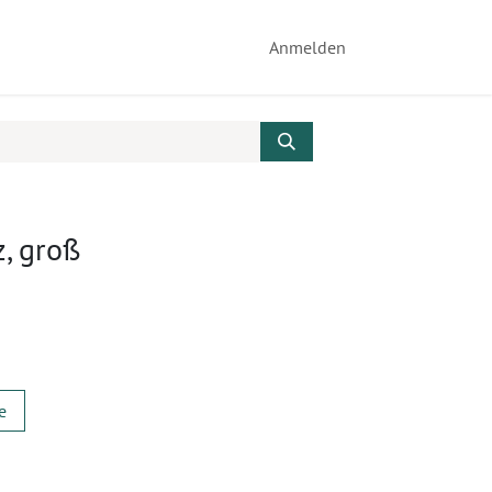
Anmelden
z, groß
e