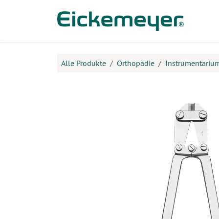
Zum Inhalt springen
Prod
Alle Produkte
Orthopädie
Instrumentariu