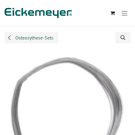
Zum Inhalt springen
Osteosythese-Sets