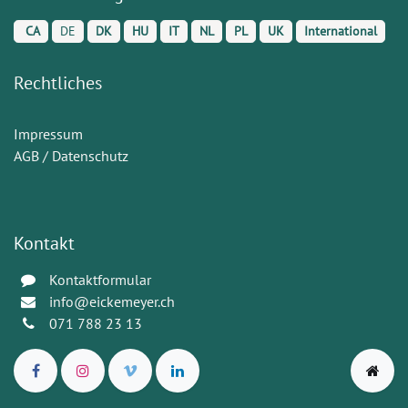
CA
DE
DK
HU
IT
NL
PL
UK
International
Rechtliches
Impressum
AGB / Datenschutz
Kontakt
Kontaktformular
info@eickemeyer.ch
071 788 23 13