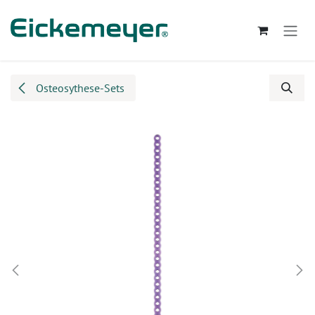
Zum Inhalt springen
Osteosythese-Sets