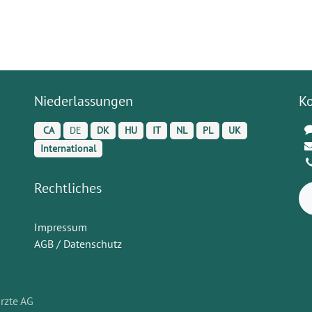
Niederlassungen
K
CA
DE
DK
HU
IT
NL
PL
UK
International
Rechtliches
Impressum
AGB / Datenschutz
rzte AG