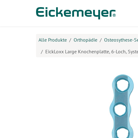
Zum Inhalt springen
Prod
Alle Produkte
Orthopädie
Osteosythese-S
EickLoxx Large Knochenplatte, 6-Loch, Syste