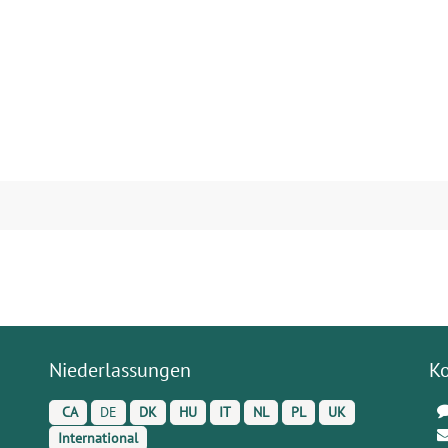
Niederlassungen
K
CA
DE
DK
HU
IT
NL
PL
UK
International