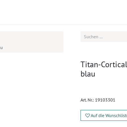
ukte
Seminare
Service
au
Titan-Cortica
blau
Art. Nr.:
19103301
Auf die Wunschlist