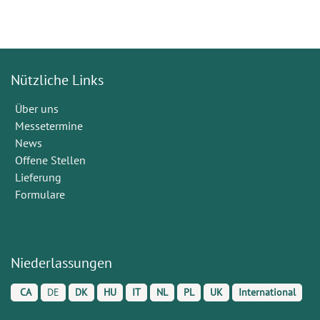
Nützliche Links
Über uns
Messetermine
News
Offene Stellen
Lieferung
Formulare
Niederlassungen
CA
DE
DK
HU
IT
NL
PL
UK
International