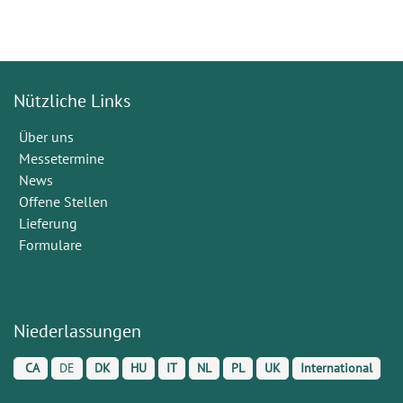
Nützliche Links
Über uns
Messetermine
News
Offene Stellen
Lieferung
Formulare
Niederlassungen
CA
DE
DK
HU
IT
NL
PL
UK
International