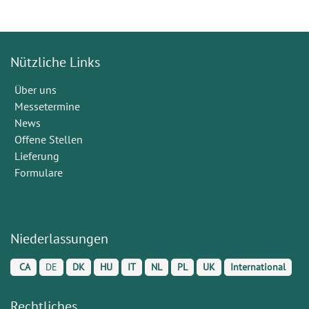
Nützliche Links
Über uns
Messetermine
News
Offene Stellen
Lieferung
Formulare
Niederlassungen
CA
DE
DK
HU
IT
NL
PL
UK
International
Rechtliches