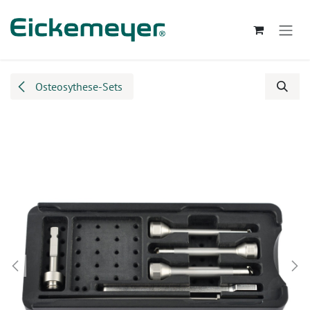
Zum Inhalt springen
Osteosythese-Sets