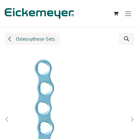
Zum Inhalt springen
Osteosythese-Sets