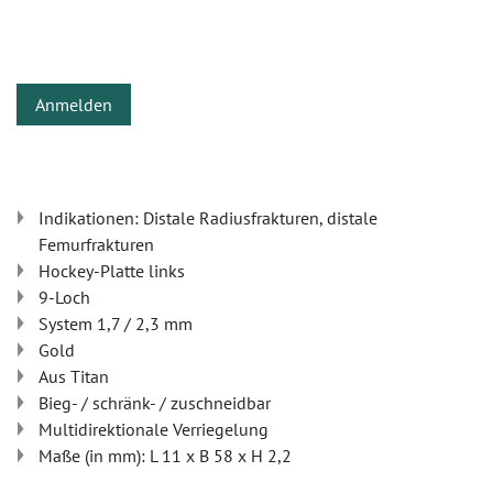
Anmelden
Indikationen: Distale Radiusfrakturen, distale
Femurfrakturen
Hockey-Platte links
9-Loch
System 1,7 / 2,3 mm
Gold
Aus Titan
Bieg- / schränk- / zuschneidbar
Multidirektionale Verriegelung
Maße (in mm): L 11 x B 58 x H 2,2