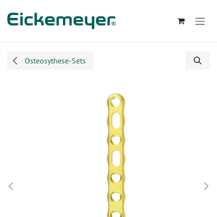
Zum Inhalt springen
Osteosythese-Sets