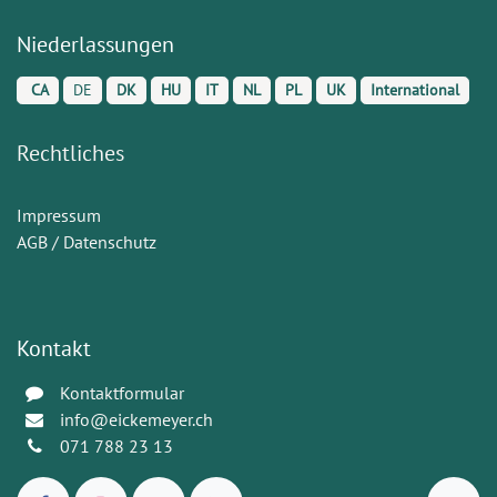
Niederlassungen
CA
DE
DK
HU
IT
NL
PL
UK
International
Rechtliches
Impressum
AGB / Datenschutz
Kontakt
Kontaktformular
info@eickemeyer.ch
071 788 23 13