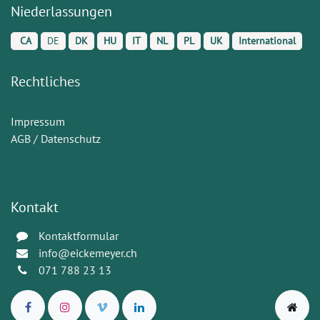
Niederlassungen
CA
DE
DK
HU
IT
NL
PL
UK
International
Rechtliches
Impressum
AGB / Datenschutz
Kontakt
Kontaktformular
info@eickemeyer.ch
071 788 23 13