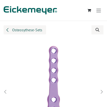
Zum Inhalt springen
Osteosythese-Sets