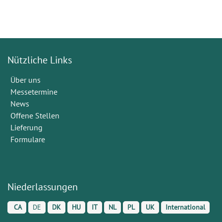
Nützliche Links
Über uns
Messetermine
News
Offene Stellen
Lieferung
Formulare
Niederlassungen
CA
DE
DK
HU
IT
NL
PL
UK
International