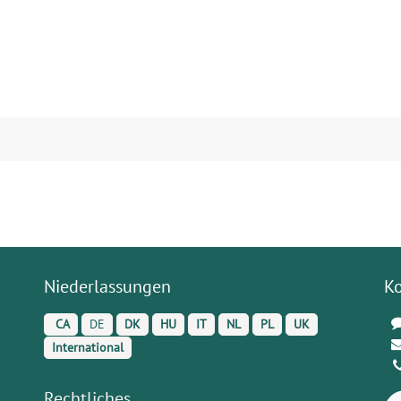
Niederlassungen
K
CA
DE
DK
HU
IT
NL
PL
UK
International
Rechtliches