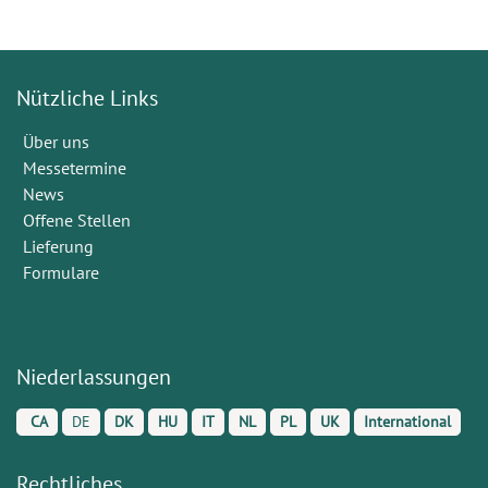
Nützliche Links
Über uns
Messetermine
News
Offene Stellen
Lieferung
Formulare
Niederlassungen
CA
DE
DK
HU
IT
NL
PL
UK
International
Rechtliches