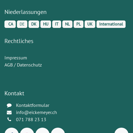
Niederlassungen
CA
DE
DK
HU
IT
NL
PL
UK
International
Rechtliches
Impressum
AGB / Datenschutz
Kontakt
Kontaktformular
info@eickemeyer.ch
071 788 23 13