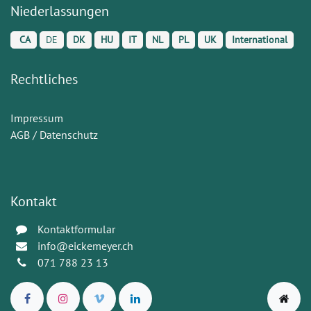
Niederlassungen
CA
DE
DK
HU
IT
NL
PL
UK
International
Rechtliches
Impressum
AGB / Datenschutz
Kontakt
Kontaktformular
info@eickemeyer.ch
071 788 23 13