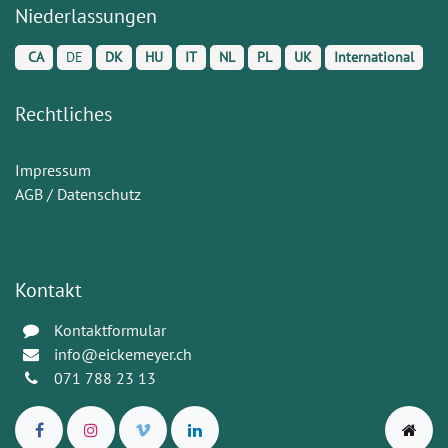
Niederlassungen
CA
DE
DK
HU
IT
NL
PL
UK
International
Rechtliches
Impressum
AGB / Datenschutz
Kontakt
Kontaktformular
info@eickemeyer.ch
071 788 23 13