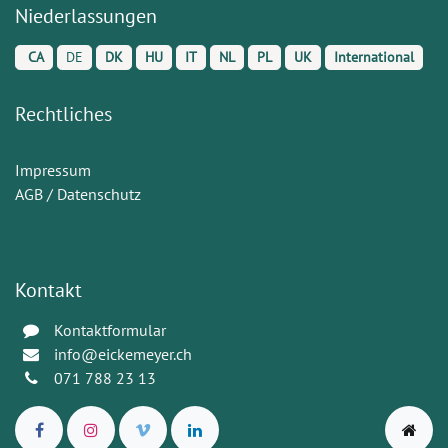
Niederlassungen
CA
DE
DK
HU
IT
NL
PL
UK
International
Rechtliches
Impressum
AGB / Datenschutz
Kontakt
Kontaktformular
info@eickemeyer.ch
071 788 23 13