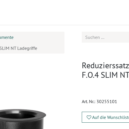
ukte
Seminare
Service
rumente
SLIM NT Ladegriffe
Reduzierssat
F.O.4 SLIM NT
Art. Nr.:
30255101
Auf die Wunschlist