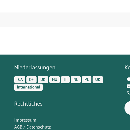
Niederlassungen
K
CA
DE
DK
HU
IT
NL
PL
UK
International
Rechtliches
Impressum
AGB / Datenschutz