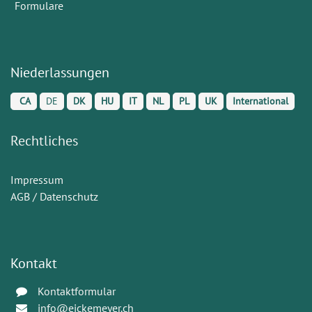
Formulare
Niederlassungen
CA
DE
DK
HU
IT
NL
PL
UK
International
Rechtliches
Impressum
AGB / Datenschutz
Kontakt
Kontaktformular
info@eickemeyer.ch