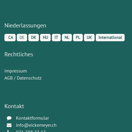
Niederlassungen
CA
DE
DK
HU
IT
NL
PL
UK
International
Rechtliches
Impressum
AGB / Datenschutz
Kontakt
Kontaktformular
info@eickemeyer.ch