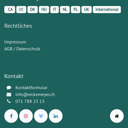
CA
DE
DK
HU
IT
NL
PL
UK
International
Rechtliches
Impressum
AGB / Datenschutz
Kontakt
Kontaktformular
info@eickemeyer.ch
071 788 23 13