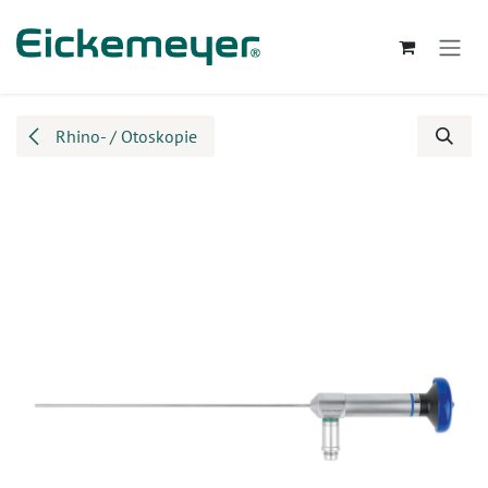
Zum Inhalt springen
Rhino- / Otoskopie