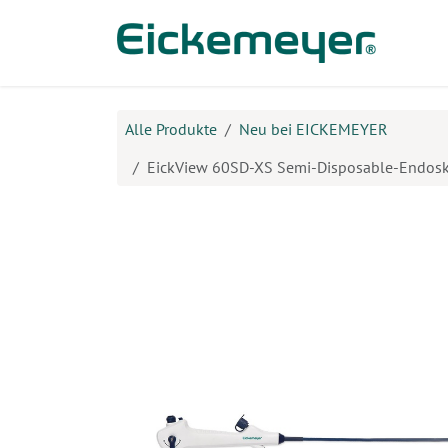
Zum Inhalt springen
Prod
Alle Produkte
Neu bei EICKEMEYER
EickView 60SD-XS Semi-Disposable-Endos