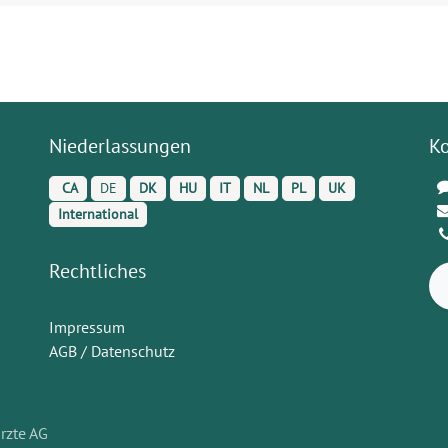
Niederlassungen
K
CA
DE
DK
HU
IT
NL
PL
UK
International
Rechtliches
Impressum
AGB / Datenschutz
rzte AG