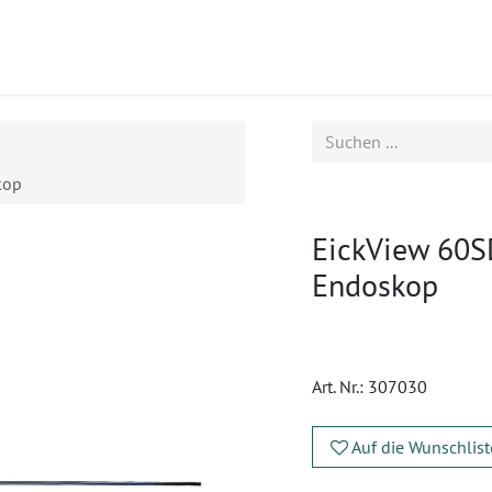
ukte
Seminare
Service
kop
EickView 60S
Endoskop
Art. Nr.:
307030
Auf die Wunschlist