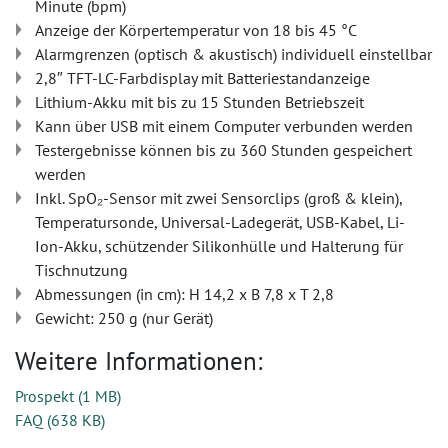
Minute (bpm)
Anzeige der Körpertemperatur von 18 bis 45 °C
Alarmgrenzen (optisch & akustisch) individuell einstellbar
2,8″ TFT-LC-Farbdisplay mit Batteriestandanzeige
Lithium-Akku mit bis zu 15 Stunden Betriebszeit
Kann über USB mit einem Computer verbunden werden
Testergebnisse können bis zu 360 Stunden gespeichert
werden
Inkl. SpO₂-Sensor mit zwei Sensorclips (groß & klein),
Temperatursonde, Universal-Ladegerät, USB-Kabel, Li-
Ion-Akku, schützender Silikonhülle und Halterung für
Tischnutzung
Abmessungen (in cm): H 14,2 x B 7,8 x T 2,8
Gewicht: 250 g (nur Gerät)
Weitere Informationen:
Prospekt
(
1 MB
)
FAQ
(
638 KB
)