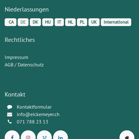
Niederlassungen
CA
DE
DK
HU
IT
NL
PL
UK
International
Rechtliches
Impressum
AGB / Datenschutz
Kontakt
Kontaktformular
info@eickemeyer.ch
071 788 23 13