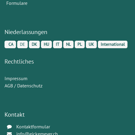
Formulare
Niederlassungen
CA
DE
DK
HU
IT
NL
PL
UK
International
Rechtliches
Impressum
AGB / Datenschutz
Kontakt
Kontaktformular
info@eickemeyer.ch