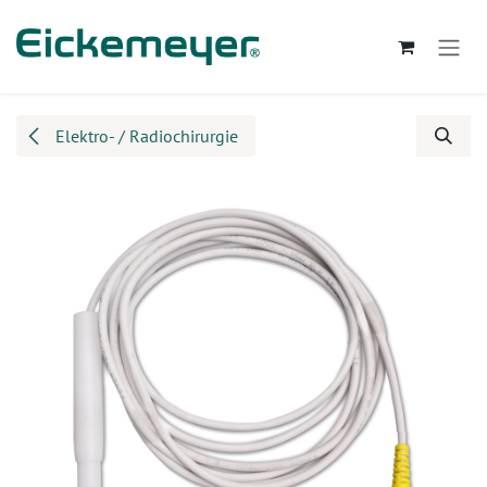
Zum Inhalt springen
Elektro- / Radiochirurgie