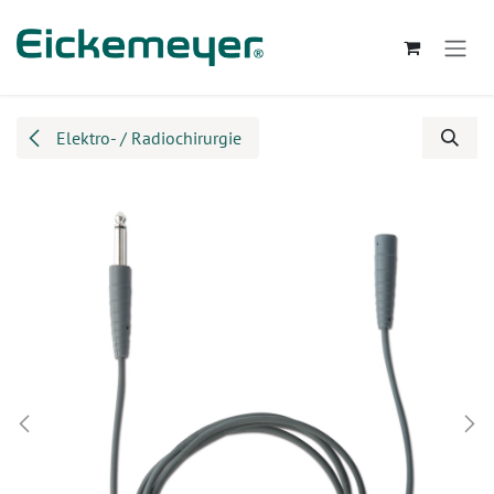
Zum Inhalt springen
Elektro- / Radiochirurgie