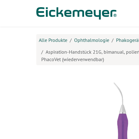
Zum Inhalt springen
Prod
Alle Produkte
Ophthalmologie
Phakogerä
Aspiration-Handstück 21G, bimanual, polie
PhacoVet (wiederverwendbar)