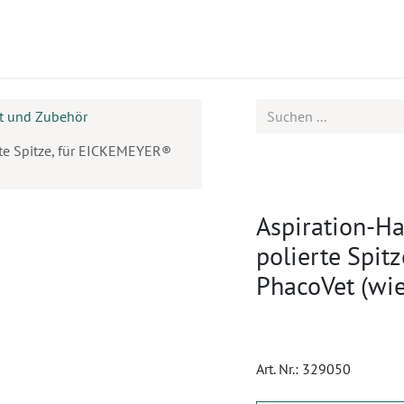
ukte
Seminare
Service
t und Zubehör
rte Spitze, für EICKEMEYER®
Aspiration-Ha
polierte Spit
PhacoVet (wi
Art. Nr.:
329050